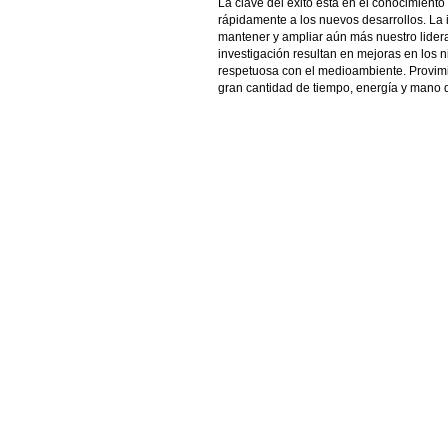
La clave del éxito está en el conocimient
rápidamente a los nuevos desarrollos. La i
mantener y ampliar aún más nuestro lider
investigación resultan en mejoras en los n
respetuosa con el medioambiente. Provimi
gran cantidad de tiempo, energía y mano d