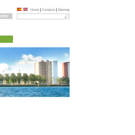
|
|
Home
Contacto
Sitemap
untry